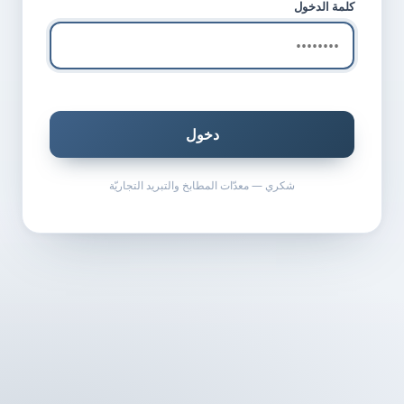
كلمة الدخول
دخول
شكري — معدّات المطابخ والتبريد التجاريّة